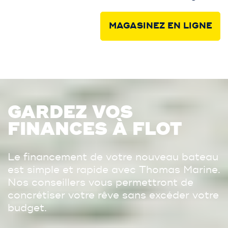
MAGASINEZ EN LIGNE
GARDEZ VOS
FINANCES À FLOT
Le financement de votre nouveau bateau
est simple et rapide avec Thomas Marine.
Nos conseillers vous permettront de
concrétiser votre rêve sans excéder votre
budget.