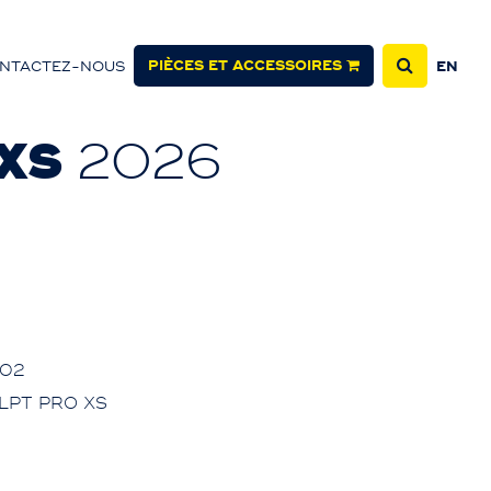
PIÈCES ET ACCESSOIRES
NTACTEZ-NOUS
EN
 XS
2026
02
XLPT PRO XS