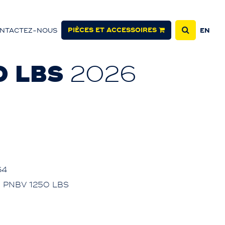
PIÈCES ET ACCESSOIRES
NTACTEZ-NOUS
EN
0 LBS
2026
64
' PNBV 1250 LBS