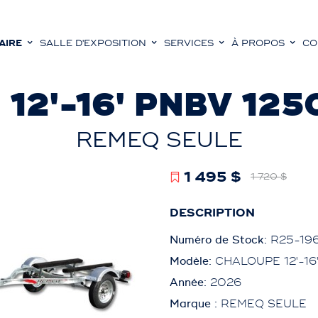
AIRE
SALLE D'EXPOSITION
SERVICES
À PROPOS
CO
12'-16' PNBV 125
REMEQ SEULE
1 495 $
1 720 $
DESCRIPTION
Numéro de Stock:
R25-19
Modèle:
CHALOUPE 12'-16
Année:
2026
Marque :
REMEQ SEULE