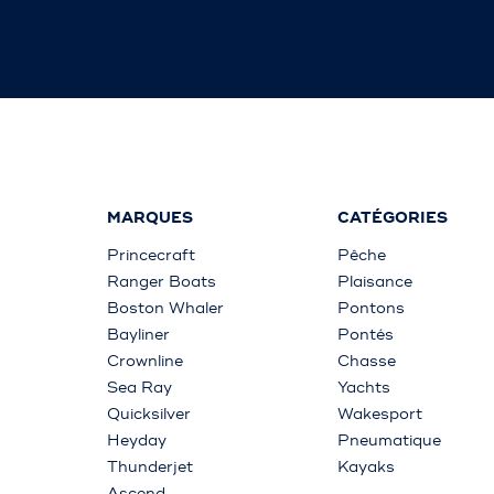
MARQUES
CATÉGORIES
Princecraft
Pêche
Ranger Boats
Plaisance
Boston Whaler
Pontons
Bayliner
Pontés
Crownline
Chasse
Sea Ray
Yachts
Quicksilver
Wakesport
Heyday
Pneumatique
Thunderjet
Kayaks
Ascend