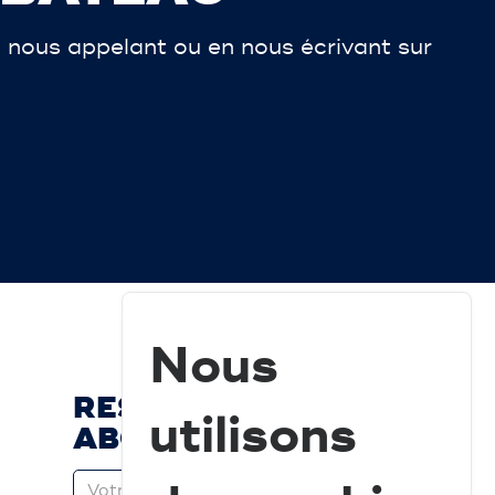
 nous appelant ou en nous écrivant sur
Nous
RESTEZ À JOUR ET
utilisons
ABONNEZ-VOUS