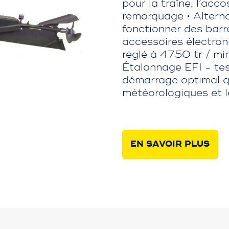
pour la traîne, l’acco
remorquage • Altern
fonctionner des barre
accessoires électroni
réglé à 4750 tr / mi
Étalonnage EFI - tes
démarrage optimal qu
météorologiques et l
EN SAVOIR PLUS