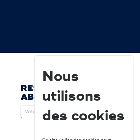
Nous
RESTEZ À JOUR ET
utilisons
ABONNEZ-VOUS
des cookies