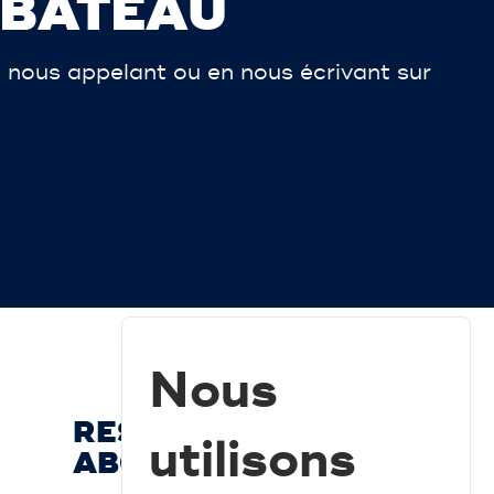
 BATEAU
 nous appelant ou en nous écrivant sur
Nous
RESTEZ À JOUR ET
utilisons
ABONNEZ-VOUS