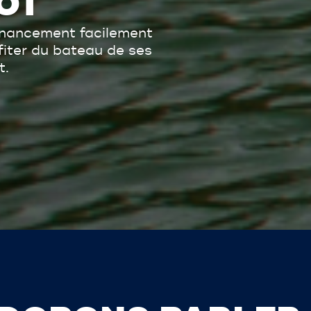
OT
inancement facilement
ofiter du bateau de ses
t.