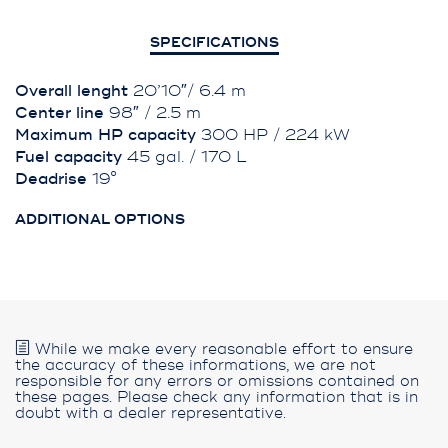
SPECIFICATIONS
Overall lenght
20’10″/ 6.4 m
Center line
98″ / 2.5 m
Maximum HP capacity
300 HP / 224 kW
Fuel capacity
45 gal. / 170 L
Deadrise
19°
ADDITIONAL OPTIONS
While we make every reasonable effort to ensure
the accuracy of these informations, we are not
responsible for any errors or omissions contained on
these pages. Please check any information that is in
doubt with a dealer representative.